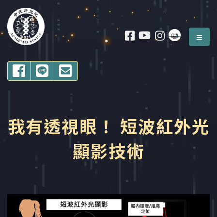
跳到 中央內容區塊
:
主選
:::
分享至FACEBOOK
分享至LIne
Email 轉寄
2021中研院院區開放 活動名稱
我有透視眼！ 短波紅外光
顯影技術