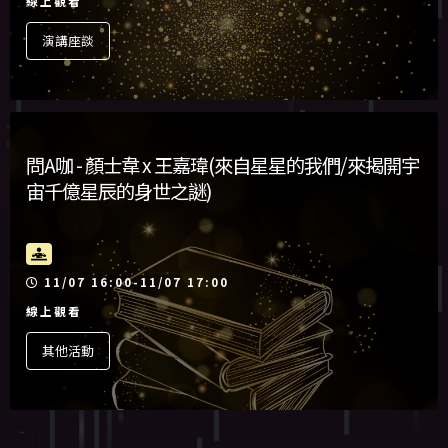
線上觀看
演講座談
問A咖 - 顏士韋 x 王嘉瑋(來自星星的我們/來揭開宇
宙千億星辰的身世之謎)
活動時間
11/07 16:00-11/07 17:00
線上觀看
其他活動