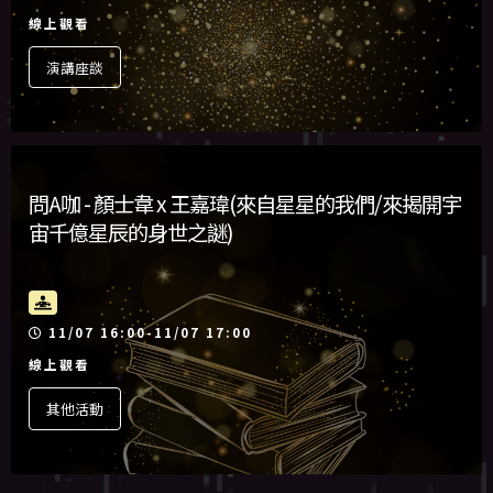
線上觀看
演講座談
問A咖 - 顏士韋 x 王嘉瑋(來自星星的我們/來揭開宇
宙千億星辰的身世之謎)
活動時間
11/07 16:00-11/07 17:00
線上觀看
其他活動