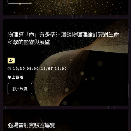
物理算「命」有多準? - 漫談物理理論計算對生命
科學的影響與展望
活動時間
10/30 09:00-11/07 16:00
線上觀看
影片欣賞
強場雷射實驗室導覽