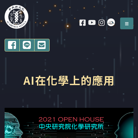
跳到 中央內容區塊
:
主選
:::
分享至FACEBOOK
分享至LIne
Email 轉寄
2021中研院院區開放 活動名稱
AI在化學上的應用