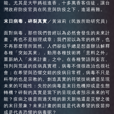
能。尤其是大甲媽祖進香，十多萬香客信徒，讓台
灣政府防疫官員在民意與防疫之下，進退兩難。
末日病毒，碎裂真實
／黃淑莉（民族所助研究員）
面對病毒，那些我們曾經以為必然會發生的未來計
畫，再也不是順理成章；我們習以為常的秩序，也
不再那麼理所當然。人們卻似乎總是想盡辦法解釋
各種「突如其來」，動用各種技術將「意料之外」
重新納入「未來計畫」之中。在各種警語與妄言、
預判與荒誕的疫病真實裡，病毒不僅很政治也很社
會；在希望與恐懼交錯的疫病日常裡，病毒不只是
科學的也是宗教的。創造真實的符號技術總是呈現
未來的可能性：失控的病毒是末日危機抑或是生態
轉機？碎裂的真實是當下的呈現或者預示未來的可
能？疫病之後是雨過天晴的新天新地還是災變之後
的末日景象？未來計畫的前提是代表希望的疫苗抑
或是代表恐懼的病毒呢？