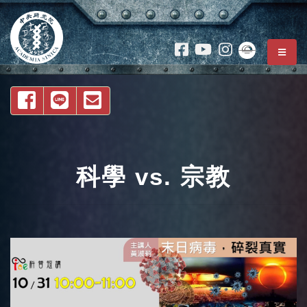
跳到 中央內容區塊
:
主選
:::
分享至FACEBOOK
分享至LIne
Email 轉寄
2020中研院院區開放 活動名稱
科學 vs. 宗教