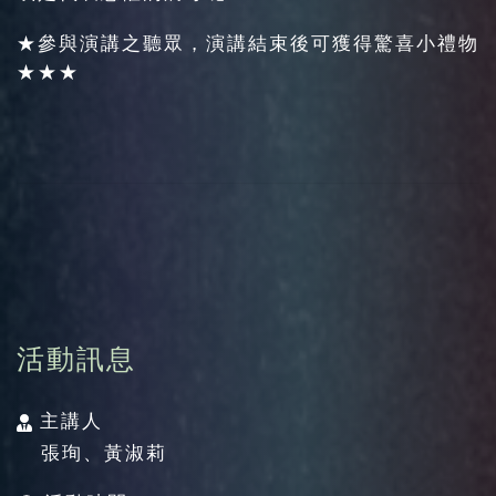
★參與演講之聽眾，演講結束後可獲得驚喜小禮物
★★★
活動資訊
活動訊息
主講人
張珣、黃淑莉