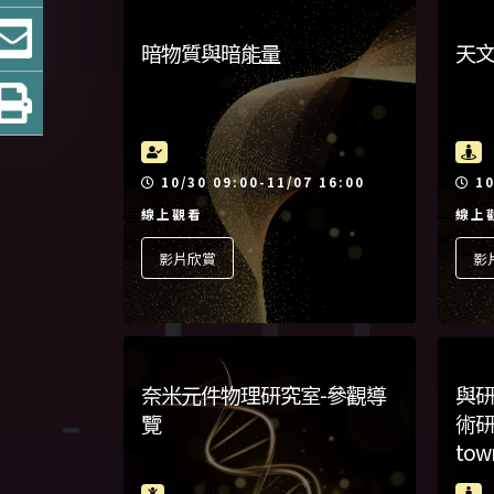
暗物質與暗能量
天
活動時間
活
10/30 09:00-11/07 16:00
10
線上觀看
線上
影片欣賞
影
奈米元件物理研究室-參觀導
與研
覽
術研
tow