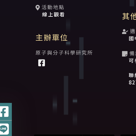
活動地點
其
線上觀看
適
主辦單位
國
原子與分子科學研究所
備
可
聯
82