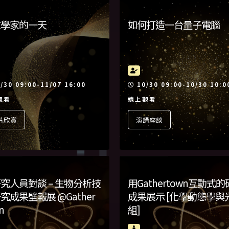
文學家的一天
如何打造一台量子電腦
動時間
活動時間
/30 09:00-11/07 16:00
10/30 09:00-10/30 10:0
觀看
線上觀看
片欣賞
演講座談
究人員對談 – 生物分析技
用Gathertown互動式
究成果壁報展 @Gather
成果展示 [化學動態學與
n
組]