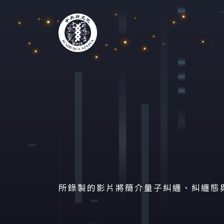
跳到 中央內容區塊
:::
2021中研院院區開放 活
所錄製的影片將簡介量子糾纏、糾纏態